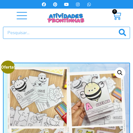
0
Oferta!