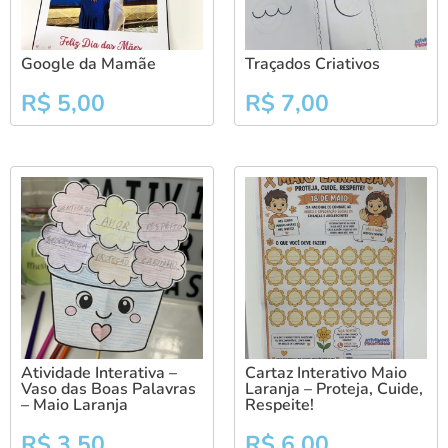
Google da Mamãe
Traçados Criativos
R$
5,00
R$
7,00
Atividade Interativa –
Cartaz Interativo Maio
Vaso das Boas Palavras
Laranja – Proteja, Cuide,
– Maio Laranja
Respeite!
R$
3,50
R$
6,00