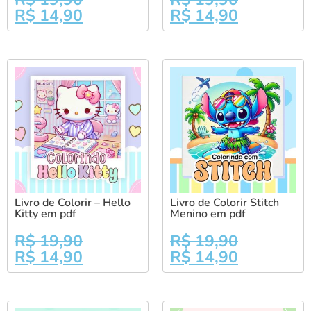
R$
14,90
R$
14,90
Livro de Colorir – Hello
Livro de Colorir Stitch
Kitty em pdf
Menino em pdf
R$
19,90
R$
19,90
R$
14,90
R$
14,90