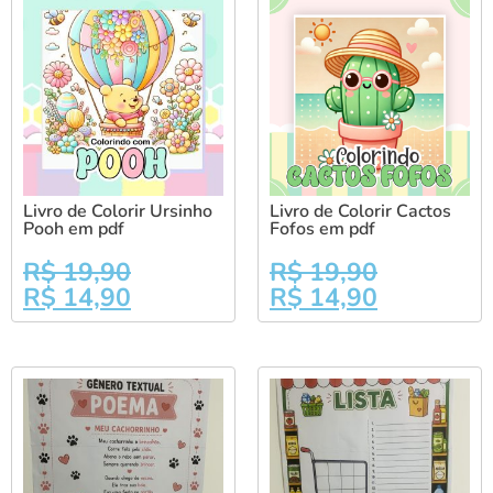
Livro de Colorir Ursinho
Livro de Colorir Cactos
Pooh em pdf
Fofos em pdf
R$
19,90
R$
19,90
R$
14,90
R$
14,90