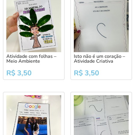
Atividade com folhas –
Isto não é um coração –
Meio Ambiente
Atividade Criativa
R$
3,50
R$
3,50