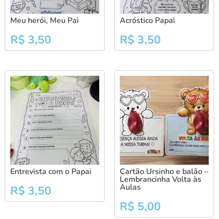
Meu herói, Meu Pai
Acróstico Papai
R$
3,50
R$
3,50
Entrevista com o Papai
Cartão Ursinho e balão –
Lembrancinha Volta às
Aulas
R$
3,50
R$
5,00