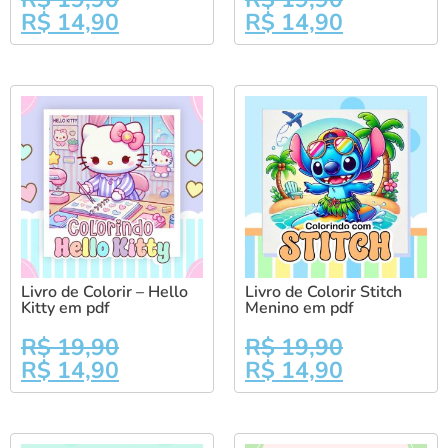
R$
14,90
R$
14,90
Livro de Colorir – Hello
Livro de Colorir Stitch
Kitty em pdf
Menino em pdf
R$
19,90
R$
19,90
R$
14,90
R$
14,90