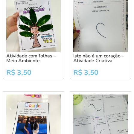
Atividade com folhas –
Isto não é um coração –
Meio Ambiente
Atividade Criativa
R$
3,50
R$
3,50