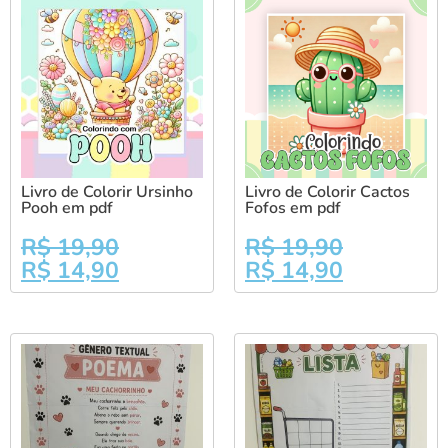
Livro de Colorir Ursinho
Livro de Colorir Cactos
Pooh em pdf
Fofos em pdf
R$
19,90
R$
19,90
R$
14,90
R$
14,90