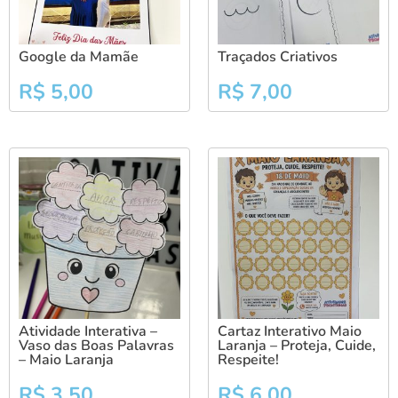
Google da Mamãe
Traçados Criativos
R$
5,00
R$
7,00
Atividade Interativa –
Cartaz Interativo Maio
Vaso das Boas Palavras
Laranja – Proteja, Cuide,
– Maio Laranja
Respeite!
R$
3,50
R$
6,00