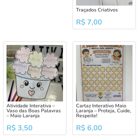
Traçados Criativos
R$
7,00
Atividade Interativa –
Cartaz Interativo Maio
Vaso das Boas Palavras
Laranja – Proteja, Cuide,
– Maio Laranja
Respeite!
R$
3,50
R$
6,00